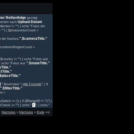
her Reihenfolge
gezeigt
Upload-Datum
 werden nach
collection != "") { echo "Fotos der
!= "") { $photoseriesCount =
".$cameraTitle."
mit der Kamera
 { $continentRegionCount =
f ($country != "") { echo "Fotos aus
".$stateTitle."
") { echo "Fotos aus
yTitle."
ctTitle."
$placeTitle."
]
".$overview." |
Alle Freunde
"; } if
".$filterTitle."
nt =
tySwitch == 1) { if ($RangeID != "1") {
!
iteCheck == "") { echo "
"; } echo "
Nächstes
>
Nächstes
>
Ende
>>|