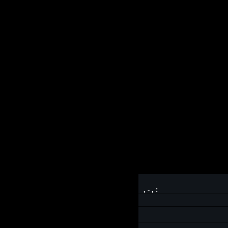
,
- , :