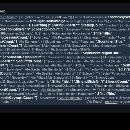
eren
chronologisc
ter entfernen
"; } if (($filterEl == "") && ($SortID == "")) { echo "Fotos werden in
zufälliger Reihenfolge
 echo "Fotos werden in
angezeigt"; } if ($SortID == 2) { echo "Fotos
Bewertung [".$ratingSlideNr."/".$ratingCount."]
cho "Fotos werden nach
sortiert"; } if ($
collectionSlideNr."/".$collectionCount."]
".$overview." |
Alle Reisen
"; } if ($photoseries 
".$filterTitle."
PhotoseriesID,$basic), 0, 2); echo "Fotos aus der Fotostrecke
photoseriesCount."]
".$overview." |
Alle Fotostrecken
"; } if ($camera != "") { echo "Fotos 
raCount."]
".$continentTitle."
|
Alle Kameras
"; } if ($continent != "") { echo "Fotos aus
tinentCount."]
".$overview." |
Alle Kontinente
|
Alle Standorte
"; } if ($continentregion != "")
nt($ContinentRegionID,$basic), 0, 6); $continentRegionSlideNr =
".$continentRegionTitle."
RegionID,$basic,$orderParam,$fotoUIN); echo "Fotos aus
/".$continentRegionCount."]
".$overview." |
Alle Kontinentalregionen
|
Alle Standorte
"; } i
SlideNr."/".$countryCount."]
".$overview." |
Alle Länder
|
Alle Standorte
"; } if ($state != "
unt."]
".$cit
".$overview." |
Alle Regionen
|
Alle Standorte
"; } if ($city != "") { echo "Fotos aus
."]
".$distri
".$overview." |
Alle Städte
|
Alle Standorte
"; } if ($district != "") { echo "Fotos aus
ctCount."]
".
".$overview." |
Alle Bezirke
|
Alle Standorte
"; } if ($place != "") { echo "Fotos aus
unt."]
".$overview." |
Alle Plätze
|
Alle Standorte
"; } if ($friend != "") { $friendCount =
".$filterTitle." [".$friendSlideNr."/".$friendCount."
ID,$basic), 0, 1); echo "Fotos mit
t = @mysql_result(keywordCount($KeywordID,$basic), 0, 2); echo "Fotos mit dem Stichwort
wordCount."]
".$overview." |
Alle Stichwörter
"; } if ($mainKeyword != "") { $mainKeywordCou
".$filterTitle."
($MainKeywordID,$basic), 0, 2); echo "Fotos mit dem Hauptmotiv
.$mainKeywordCount."]
".$overview." |
Alle Hauptmotive
"; } echo $removeFilter; if ($Quali
 { echo "
"; } } ?>
[
Alle Fotos
]
[
Best Of
]"; if ($s