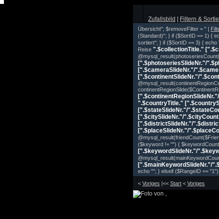
Zufallsbild
|
Filtern & Sorti
Übersicht"; $removeFilter = " |
Fil
(Standard)"; } if ($SortID == 1) {
sortiert"; } if ($SortID == 3) { e
".$collectionTitle." [".$
Reise
@mysql_result(photoseriesCount($
[".$photoseriesSlideNr."/".$
[".$cameraSlideNr."/".$came
[".$continentSlideNr."/".$con
@mysql_result(continentRegionCou
continentRegionSlide($Continent
[".$continentRegionSlideNr."
".$countryTitle." [".$country
[".$stateSlideNr."/".$stateCo
[".$citySlideNr."/".$cityCount
[".$districtSlideNr."/".$distri
[".$placeSlideNr."/".$placeCo
@mysql_result(friendCount($Friend
($keyword != "") { $keywordCoun
[".$keywordSlideNr."/".$key
@mysql_result(mainKeywordCount
[".$mainKeywordSlideNr."/"
echo "
"; } elseif ($RangeID == "1")
<
Voriges
|<<
Start
<
Voriges